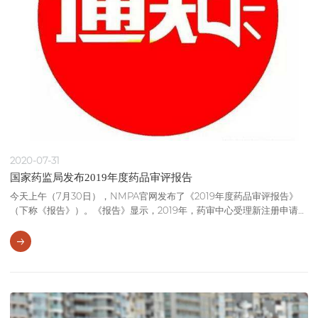
2020-07-31
国家药监局发布2019年度药品审评报告
今天上午（7月30日），NMPA官网发布了《2019年度药品审评报告》
（下称《报告》）。《报告》显示，2019年，药审中心受理新注册申请
8082件（含器械组合产品5件），其中需技术审评的注册申请6199件（含
4907件需药审中心技术审评和行政审批的注册申请），直接行政审批
（无需技术审评）的注册申请1878件。 在颇受关注的1类创新药方面，药
审中心共受理注册申请共700件（319个品种），品种数较2018年增长了
20.8%。其中，受理1类创新药的新药临床试验（IND）申请302个品种，
较2018年增长了26.4%；受理1类创新药的新药上市申请（NDA）17个品
种，较2018年减少了8个品种。 在国产1类创新药方面，药审中心共受理