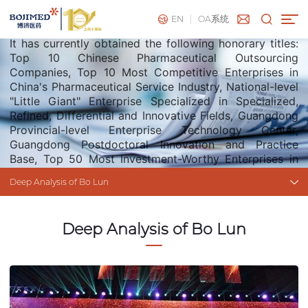
News
Deep Analysis of Bo Lun
EN
OA系统
It has currently obtained the following honorary titles:
Top 10 Chinese Pharmaceutical Outsourcing
Companies, Top 10 Most Competitive Enterprises in
China's Pharmaceutical Service Industry, National-level
"Little Giant" Enterprise Specialized in Specialized,
Refined, Differential and Innovative Fields, Guangdong
Provincial-level Enterprise Technology Center,
Guangdong Postdoctoral Innovation and Practice
Base, Top 50 Most Investment-Worthy Enterprises in
China, and Honorary Director Unit of the CRO Branch
Deep Analysis of Bo Lun
of China Pharmaceutical Quality Management
Association (CPQMA).
Deep Analysis of Bo Lun