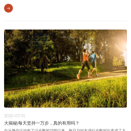
唯伤膝”的说法让很多人对跑步望而却步。 大部分人都会常识性地认为，
在水泥地上快跑，脚底与地面产生的震动，很自然的会传到膝盖，增加膝
盖受伤及软骨磨损，甚至诱发关节炎。 这种说法真的正确吗？相比于散
步，跑步对膝盖伤害更大吗？今天的大揭秘，或许会消除大众对跑步伤膝
盖的忧虑。
2020-07-10
大揭秘|每天坚持一万步，真的有用吗？
自从微信运动有了计步数的功能以来，每日与好友进行步数对比变成了大