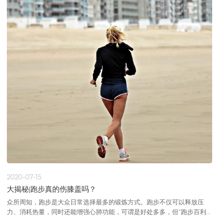
注册申请528件（244个品种），其中受理临床申请503件（228个品
种），上市申请25件（16个品种）。按药品类型统计，化学药401件
（144个品种），生物制品127件（100个品种），创新药的适应症主要集
中在抗肿瘤、抗感染和消化系统疾病领域。
2020-07-15
大揭秘|跑步真的伤膝盖吗？
众所周知，跑步是大众日常选择最多的锻炼方式。跑步不仅可以释放压
力、消耗热量，同时还能增强心肺功能，可谓是好处多多，但“跑步百利