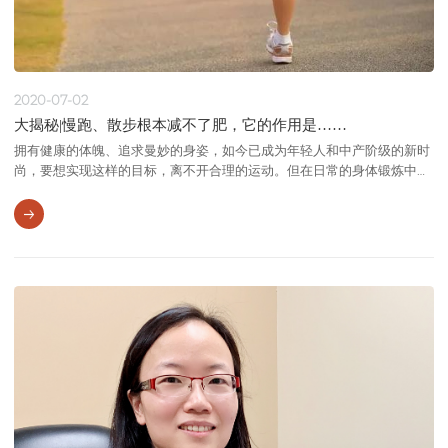
2020-07-02
大揭秘|慢跑、散步根本减不了肥，它的作用是……
拥有健康的体魄、追求曼妙的身姿，如今已成为年轻人和中产阶级的新时
尚，要想实现这样的目标，离不开合理的运动。但在日常的身体锻炼中，
经常有人会发现一些“诡异”的问题： 长时间慢跑，咋一点都不掉称？平常
吃得不多，高血脂、脂肪肝却找上门来？跑步真的会伤膝盖吗？ 本着科学
严谨的态度,博济医药收集大量文献,交叉求证,重磅推出科普专题《大揭
秘》,敬请垂注！