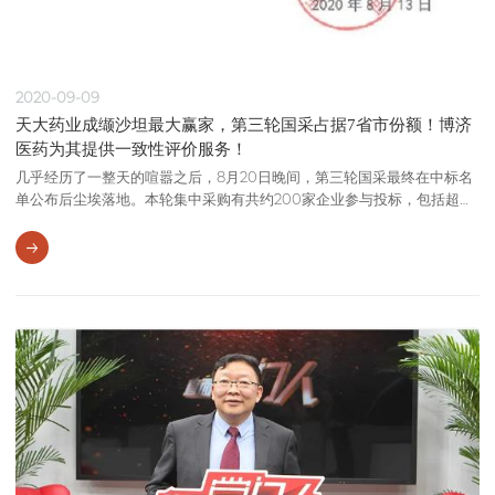
2020-09-09
天大药业成缬沙坦最大赢家，第三轮国采占据7省市份额！博济
医药为其提供一致性评价服务！
几乎经历了一整天的喧嚣之后，8月20日晚间，第三轮国采最终在中标名
单公布后尘埃落地。本轮集中采购有共约200家企业参与投标，包括超过
50家上市公司，采购品种也进一步扩大，数量接近前两次集采中选品种的
总和。 从品种上看，包括糖尿病、高血压以及精神疾病等细分领域竞争十
分激烈，仅缬沙坦胶囊/片就有7家企业参与报价，最终中标5家。而由博
济医药提供一致性评价生物等效性试验服务的珠海天大药业有限公司（下
称天大药业）则以第一名中标，赢得了北京、江苏、山东、湖北、贵州、
云南、新疆（含兵团）7省市的市场份额。