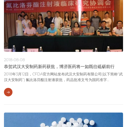
2018-08-08
恭贺武汉大安制药新药获批，博济医药将一如既往砥砺前行
2018年3月12日，CFDA官方网站发布武汉大安制药有限公司(以下简称“武
汉大安制药”) 氟比洛芬酯注射液获批，药品批准文号为国药准字
H20183054。氟比洛芬酯是武汉大安制药研制开发的化学药品6类新药，
研究证明能有效缓解骨科术后中度疼痛，使用较安全，值得临床推广使
用。