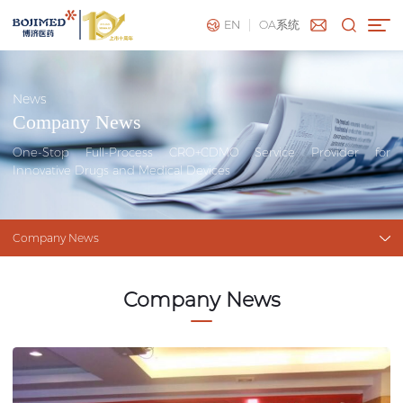
EN
OA系统
News
Company News
One-Stop Full-Process CRO+CDMO Service Provider for
Innovative Drugs and Medical Devices
Company News
Company News