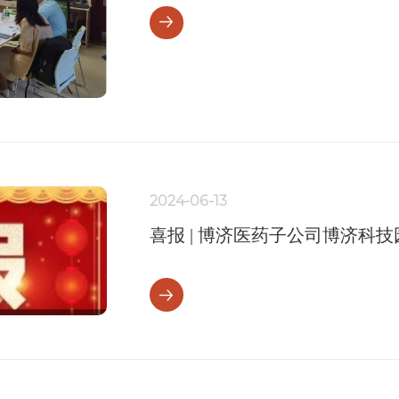
2024-06-13
喜报 | 博济医药子公司博济科
盐原料药成功获批！