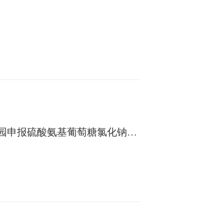
技园申报硫酸氨基葡萄糖氯化钠复