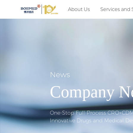
About Us
Services and 
News
Company N
One-Stop Full-Process CRO+CDMO
Innovative Drugs and Medical De