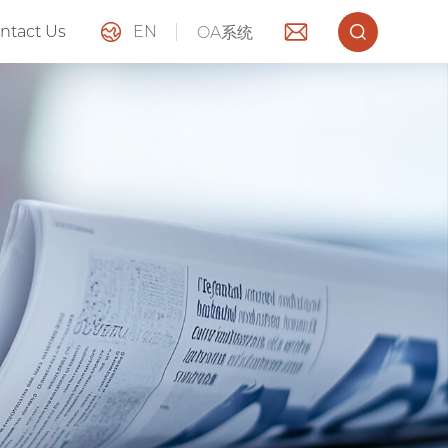
ntact Us
EN
OA系统