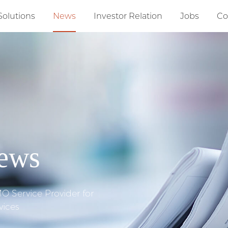
Solutions
News
Investor Relation
Jobs
Co
ews
 Service Provider for
vices